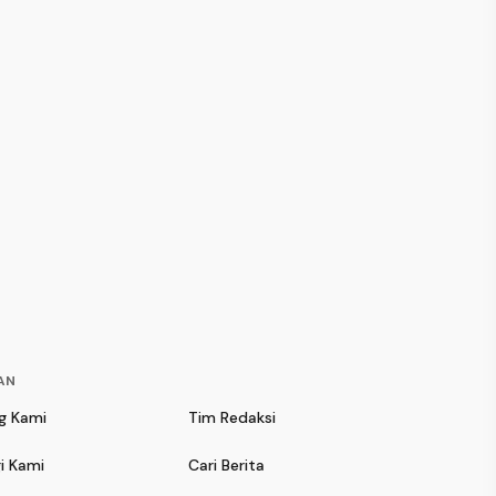
AN
g Kami
Tim Redaksi
g Kami
Tim Redaksi
i Kami
Cari Berita
i Kami
Cari Berita