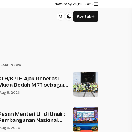
Saturday, Aug 8, 2026
Kontak
FLASH NEWS
KLH/BPLH Ajak Generasi
Muda Bedah MRT sebagai
Solusi Krisis Ekologi
Aug 8, 2026
Perkotaan
Pesan Menteri LH di Unair:
Pembangunan Nasional
Harus Berakar pada
Aug 8, 2026