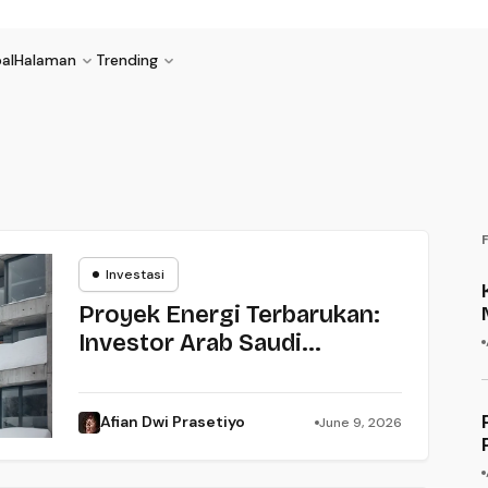
al
Halaman
Trending
Investasi
Investasi
Proyek Energi Terbarukan:
Investor Arab Saudi
Menanti Kepastian Izin dan
Lahan
Afian Dwi Prasetiyo
June 9, 2026