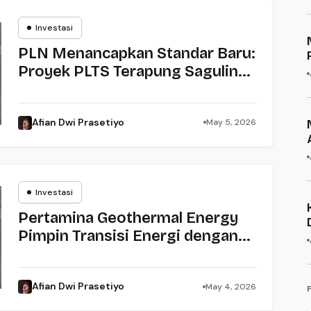
Investasi
Investasi
PLN Menancapkan Standar Baru:
Proyek PLTS Terapung Saguling
60 MW dan Presisi Tata Kelola
Pembiayaan Hijau ESG
Afian Dwi Prasetiyo
May 5, 2026
Investasi
Investasi
Pertamina Geothermal Energy
Pimpin Transisi Energi dengan
Laba Bersih Melonjak 40% di
Kuartal I 2026: Sinyal Kuat
Afian Dwi Prasetiyo
May 4, 2026
Ekonomi Hijau Indonesia