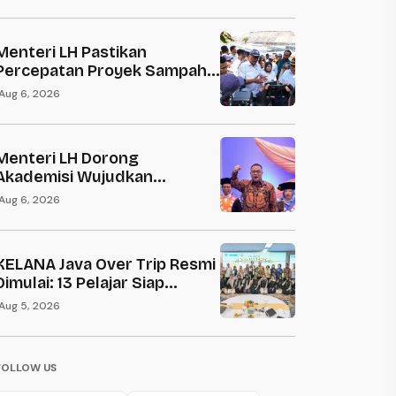
Kelestarian Lingkungan
Menteri LH Pastikan
Percepatan Proyek Sampah
Jadi Energi dan Cegah
Aug 6, 2026
Kebakaran TPA di Makassar
Menteri LH Dorong
Akademisi Wujudkan
Kedaulatan Ekologis
Aug 6, 2026
Menyongsong 81 Tahun
Indonesia Merdeka
KELANA Java Over Trip Resmi
Dimulai: 13 Pelajar Siap
Belajar Lingkungan Lintas
Aug 5, 2026
Daerah
FOLLOW US