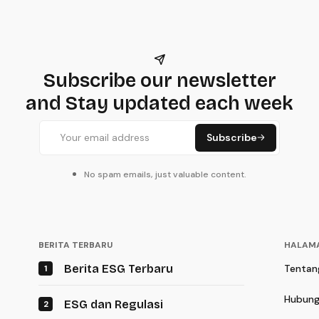
Subscribe our newsletter
and Stay updated each week
Subscribe
No spam emails, just valuable content.
BERITA TERBARU
HALAM
Berita ESG Terbaru
Tentan
1
Tentan
Hubung
ESG dan Regulasi
2
Hubung